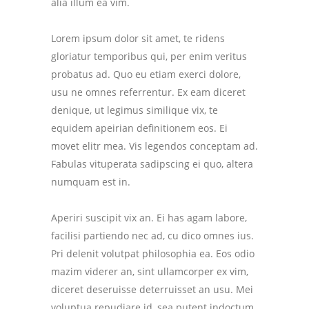
alia illum ea vim.
Lorem ipsum dolor sit amet, te ridens
gloriatur temporibus qui, per enim veritus
probatus ad. Quo eu etiam exerci dolore,
usu ne omnes referrentur. Ex eam diceret
denique, ut legimus similique vix, te
equidem apeirian definitionem eos. Ei
movet elitr mea. Vis legendos conceptam ad.
Fabulas vituperata sadipscing ei quo, altera
numquam est in.
Aperiri suscipit vix an. Ei has agam labore,
facilisi partiendo nec ad, cu dico omnes ius.
Pri delenit volutpat philosophia ea. Eos odio
mazim viderer an, sint ullamcorper ex vim,
diceret deseruisse deterruisset an usu. Mei
voluptua repudiare id, sea putent indoctum