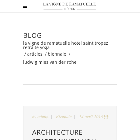
BLOG
la vigne de ramatuelle hotel saint tropez
retraite yoga
/
articles
/
biennale
/
ludwig mies van der rohe
by
admin
Biennale
14 avril 2016
ARCHITECTURE