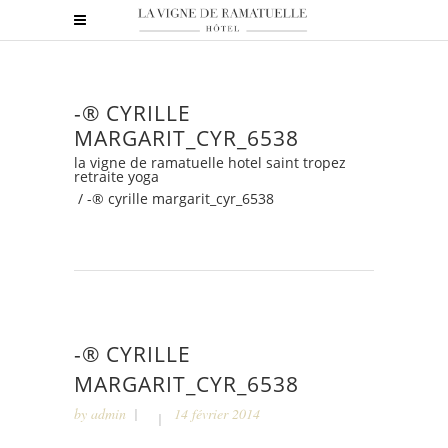
-® CYRILLE
MARGARIT_CYR_6538
la vigne de ramatuelle hotel saint tropez
retraite yoga
/
-® cyrille margarit_cyr_6538
-® CYRILLE
MARGARIT_CYR_6538
by
admin
14 février 2014