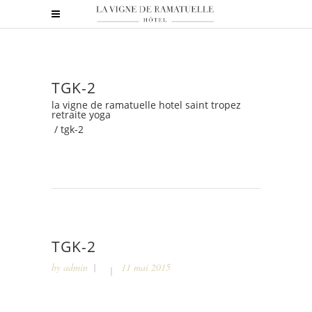
TGK-2
la vigne de ramatuelle hotel saint tropez
retraite yoga
/
tgk-2
TGK-2
by
admin
11 mai 2015