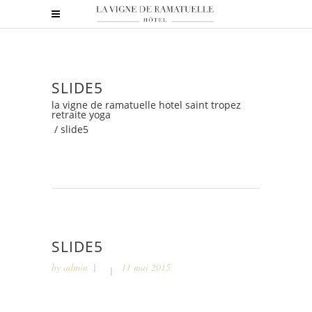
SLIDE5
la vigne de ramatuelle hotel saint tropez
retraite yoga
/
slide5
SLIDE5
by
admin
11 mai 2015