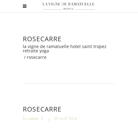
ROSECARRE
la vigne de ramatuelle hotel saint tropez
retraite yoga
/
rosecarre
ROSECARRE
by
admin
30 avril 2014