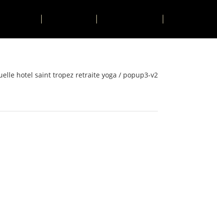
TIVITÉS
CONTACT
RESERVER
elle hotel saint tropez retraite yoga
/
popup3-v2