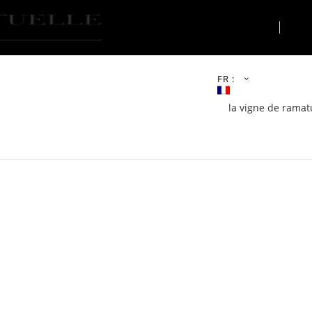
LE LIEU
AC
FR :
la vigne de ramatu