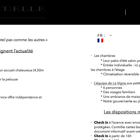
LE LIEU
AC
FR :