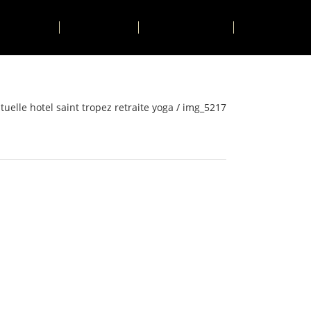
TIVITÉS
CONTACT
RESERVER
tuelle hotel saint tropez retraite yoga
/
img_5217