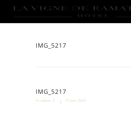
IMG_5217
IMG_5217
by
admin
12 mai 2016