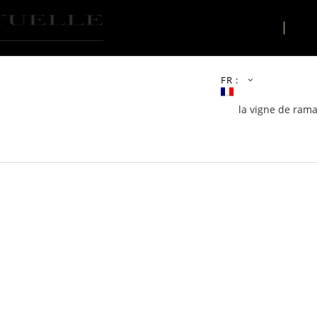
LE LIEU
AC
FR :
la vigne de rama