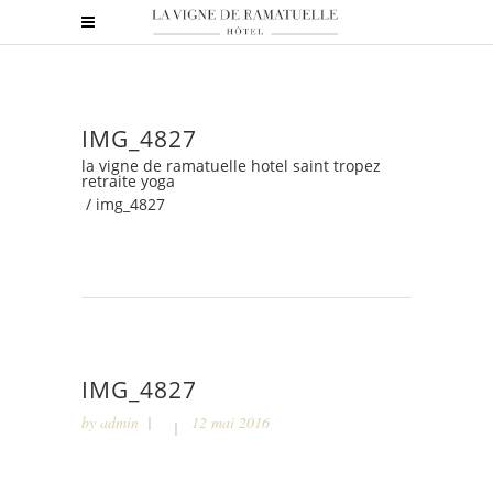
IMG_4827
la vigne de ramatuelle hotel saint tropez
retraite yoga
/
img_4827
IMG_4827
by
admin
12 mai 2016