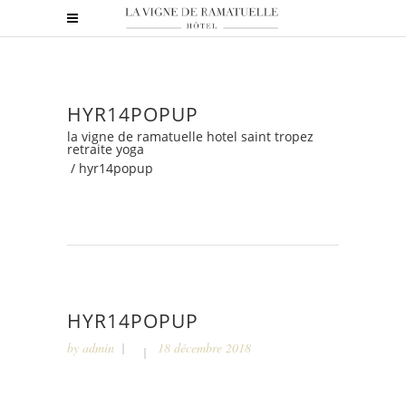
HYR14POPUP
la vigne de ramatuelle hotel saint tropez
retraite yoga
/
hyr14popup
HYR14POPUP
by
admin
18 décembre 2018