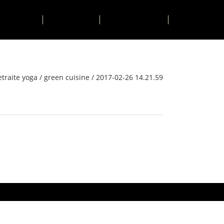
TIVITÉS
CONTACT
RESERVER
etraite yoga
/
green cuisine
/
2017-02-26 14.21.59