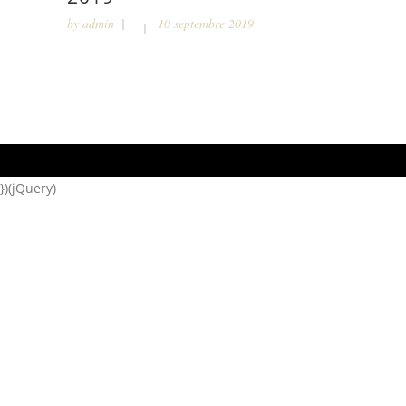
by
admin
10 septembre 2019
})(jQuery)