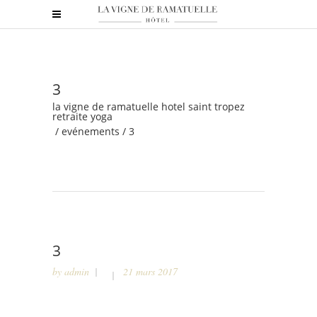
3
la vigne de ramatuelle hotel saint tropez
retraite yoga
/
evénements
/
3
3
by
admin
21 mars 2017