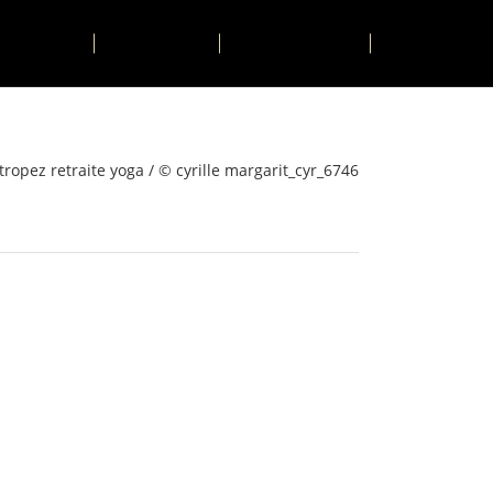
TIVITÉS
CONTACT
RESERVER
tropez retraite yoga
/
© cyrille margarit_cyr_6746