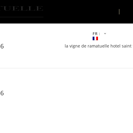
LE LIEU
AC
FR :
46
la vigne de ramatuelle hotel saint 
46