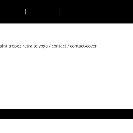
TIVITÉS
CONTACT
RESERVER
aint tropez retraite yoga
/
contact
/
contact-cover