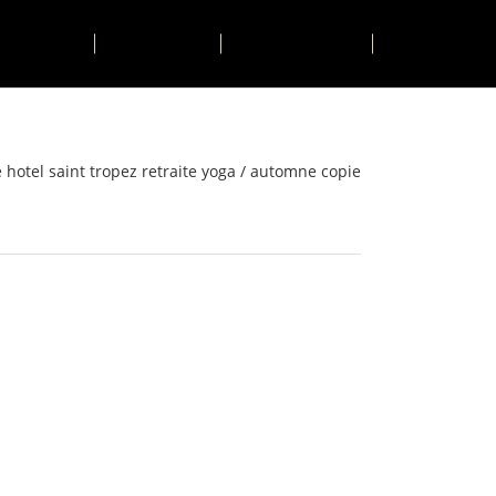
TIVITÉS
CONTACT
RESERVER
 hotel saint tropez retraite yoga
/
automne copie